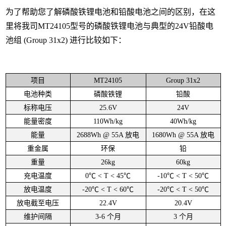
为了帮助您了解磷酸铁锂电池和铅酸电池之间的区别，在这
里将我司MT24105型号的磷酸铁锂电池与典型的24V铅酸电
池组 (Group 31x2) 进行比较如下：
项目
MT24105
Group 31x2
电池种类
磷酸铁锂
铅酸
标称电压
25.6V
24V
能量密度
110Wh/kg
40Wh/kg
能量
2688Wh @ 55A 放电
1680Wh @ 55A 放电
重金属
环保
铅
重量
26kg
60kg
充电温度
0℃ < T < 45℃
-10℃ < T < 50℃
放电温度
-20℃ < T < 60℃
-20℃ < T < 50℃
放电截至电压
22.4V
20.4V
维护间隔
3-6 个月
3 个月