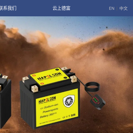
联系我们
云上德富
EN
|
中文