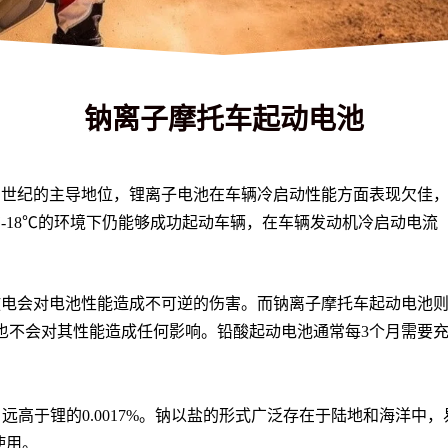
钠离子摩托车起动电池
多世纪的主导地位，锂离子电池在车辆冷启动性能方面表现欠佳
-18℃的环境下仍能够成功起动车辆，在车辆发动机冷启动电流
放电会对电池性能造成不可逆的伤害。而钠离子摩托车起动电池
，也不会对其性能造成任何影响。铅酸起动电池通常每3个月需要
，远高于锂的0.0017%。钠以盐的形式广泛存在于陆地和海洋
使用。