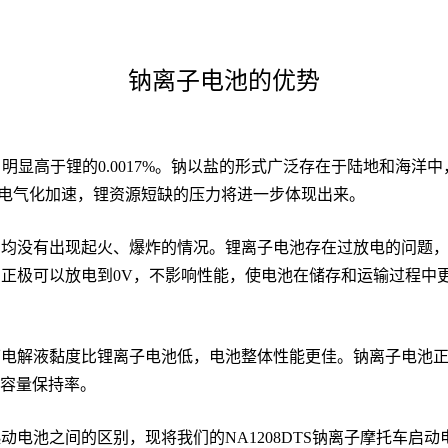
钠离子电池的优势
，明显高于锂的0.0017%。钠以盐的形式广泛存在于陆地和海
球电气化加速，锂资源短缺的压力将进一步体现出来。
，均没有出现起火、爆炸的情况。锂离子电池存在过放电的问题
正极可以放电到0V，不影响性能，使电池在储存和运输过程中
解液黏度比锂离子电池低，电池整体性能更佳。钠离子电池正常工作
的容量保持率。
池之间的区别，现将我们的NA1208DTS钠离子摩托车启动电池与