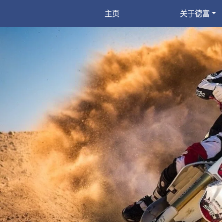
主页
关于德富