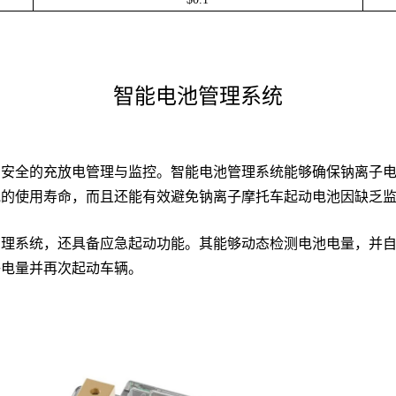
智能电池管理系统
、安全的充放电管理与监控。智能电池管理系统能够确保钠离子
池的使用寿命，而且还能有效避免钠离子摩托车起动电池因缺乏
管理系统，还具备应急起动功能。其能够动态检测电池电量，并
够电量并再次起动车辆。