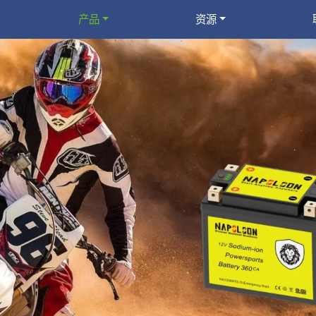
产品
资源