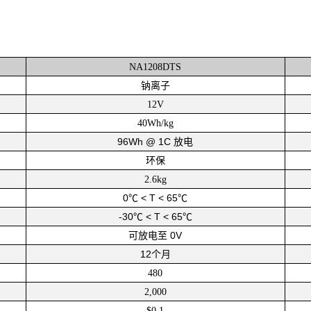
NA1208DTS
钠离子
12V
40Wh/kg
96Wh @ 1C
放电
环保
2.6kg
0
< T < 65
℃
℃
-30
< T < 65
℃
℃
0V
可放电至
12
个月
480
2,000
$0.1