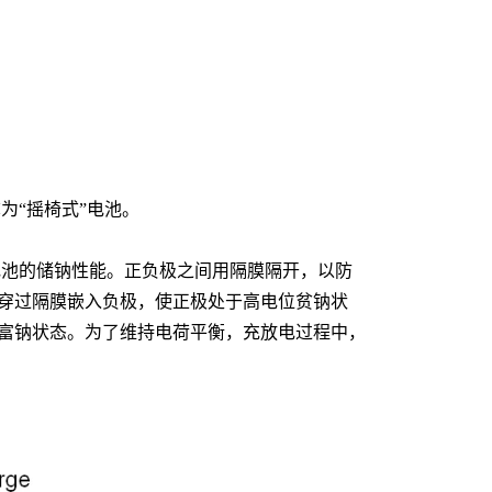
为“摇椅式”电池。
电池的储钠性能。正负极之间用隔膜隔开，以防
，穿过隔膜嵌入负极，使正极处于高电位贫钠状
到富钠状态。为了维持电荷平衡，充放电过程中，