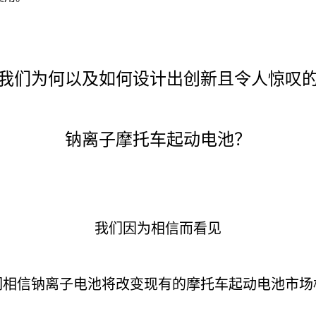
我们为何以及如何设计出创新且令人惊叹
钠离子摩托车起动电池？
我们因为相信而看见
们相信钠离子电池将改变现有的摩托车起动电池市场