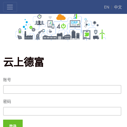
EN
|
中文
云上德富
账号
密码
登录